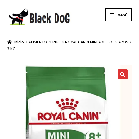
Menú
PELUQUERIA CANINA
Inicio
ALIMENTO PERRO
ROYAL CANIN MINI ADULTO +8 A?OS X
3 KG
TIENDA
MI CUENTA
NEWSLETTER
🔍