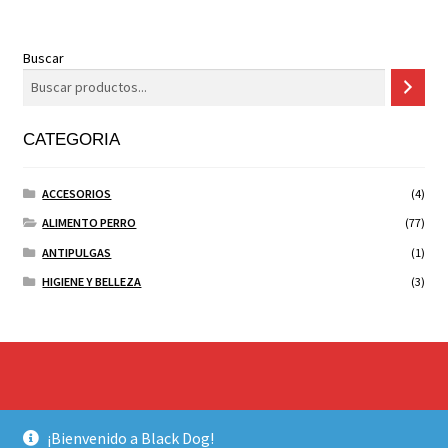
Buscar
CATEGORIA
ACCESORIOS
(4)
ALIMENTO PERRO
(77)
ANTIPULGAS
(1)
HIGIENE Y BELLEZA
(3)
© BLACK DOG 2026
¡Bienvenido a Black Dog!
Construido con WooCommerce
.