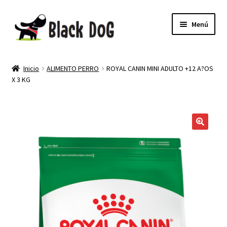
Menú
PELUQUERIA CANINA
Inicio
ALIMENTO PERRO
ROYAL CANIN MINI ADULTO +12 A?OS
X 3 KG
TIENDA
MI CUENTA
NEWSLETTER
🔍