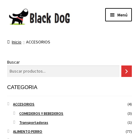
Menú
PELUQUERIA CANINA
Inicio
ACCESORIOS
TIENDA
Buscar
MI CUENTA
NEWSLETTER
CATEGORIA
ACCESORIOS
(4)
COMEDEROS Y BEBEDEROS
(3)
Transportadoras
(1)
ALIMENTO PERRO
(77)