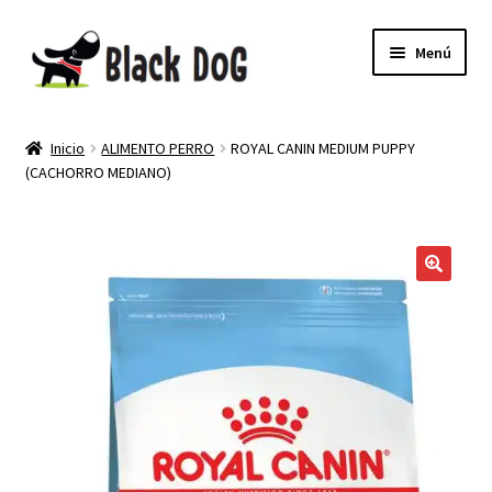
Menú
PELUQUERIA CANINA
Inicio
ALIMENTO PERRO
ROYAL CANIN MEDIUM PUPPY
(CACHORRO MEDIANO)
TIENDA
MI CUENTA
NEWSLETTER
🔍