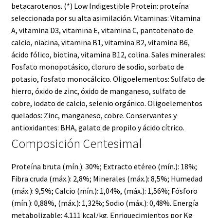
betacarotenos. (*) Low Indigestible Protein: proteína
seleccionada por su alta asimilación. Vitaminas: Vitamina
A, vitamina D3, vitamina E, vitamina C, pantotenato de
calcio, niacina, vitamina B1, vitamina B2, vitamina B6,
ácido fólico, biotina, vitamina B12, colina. Sales minerales:
Fosfato monopotásico, cloruro de sodio, sorbato de
potasio, fosfato monocálcico. Oligoelementos: Sulfato de
hierro, óxido de zinc, óxido de manganeso, sulfato de
cobre, iodato de calcio, selenio orgánico. Oligoelementos
quelados: Zinc, manganeso, cobre. Conservantes y
antioxidantes: BHA, galato de propilo y ácido cítrico.
Composición Centesimal
Proteína bruta (mín.): 30%; Extracto etéreo (mín.): 18%;
Fibra cruda (máx.): 2,8%; Minerales (máx.): 8,5%; Humedad
(máx.): 9,5%; Calcio (mín.): 1,04%, (máx.): 1,56%; Fósforo
(mín.): 0,88%, (máx.): 1,32%; Sodio (máx.): 0,48%. Energía
metabolizable: 4.111 kcal/kg. Enriquecimientos por Kg