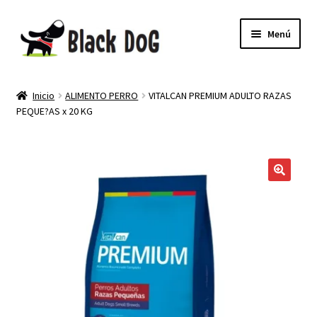
Menú
PELUQUERIA CANINA
Inicio
ALIMENTO PERRO
VITALCAN PREMIUM ADULTO RAZAS
PEQUE?AS x 20 KG
TIENDA
MI CUENTA
NEWSLETTER
🔍