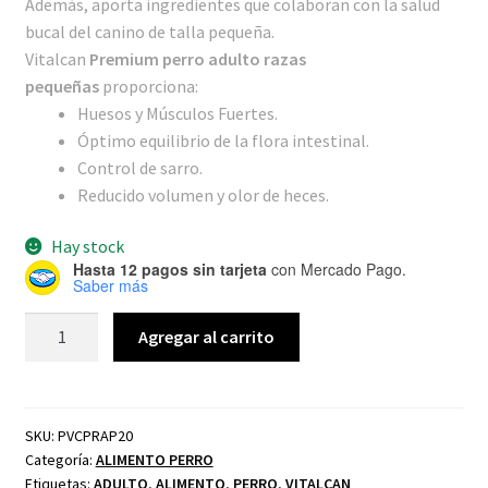
Además, aporta ingredientes que colaboran con la salud
bucal del canino de talla pequeña.
Vitalcan
Premium perro adulto razas
pequeñas
proporciona:
Huesos y Músculos Fuertes.
Óptimo equilibrio de la flora intestinal.
Control de sarro.
Reducido volumen y olor de heces.
Hay stock
Hasta 12 pagos sin tarjeta
con Mercado Pago.
Saber más
Agregar al carrito
SKU:
PVCPRAP20
Categoría:
ALIMENTO PERRO
Etiquetas:
ADULTO
,
ALIMENTO
,
PERRO
,
VITALCAN