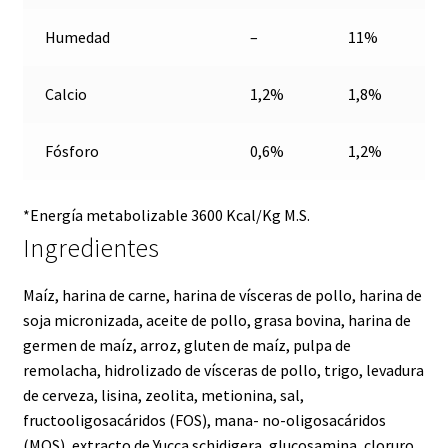
Humedad
–
11%
Calcio
1,2%
1,8%
Fósforo
0,6%
1,2%
*Energía metabolizable 3600 Kcal/Kg M.S.
Ingredientes
Maíz, harina de carne, harina de vísceras de pollo, harina de
soja micronizada, aceite de pollo, grasa bovina, harina de
germen de maíz, arroz, gluten de maíz, pulpa de
remolacha, hidrolizado de vísceras de pollo, trigo, levadura
de cerveza, lisina, zeolita, metionina, sal,
fructooligosacáridos (FOS), mana- no-oligosacáridos
(MOS), extracto de Yucca schidigera, glucosamina, cloruro