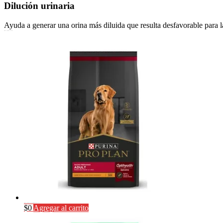
Dilución urinaria
Ayuda a generar una orina más diluida que resulta desfavorable para l
Productos relacionados
PRO PLAN ADULTO RAZA MEDIANA x 15 kg
$
0
Agregar al carrito