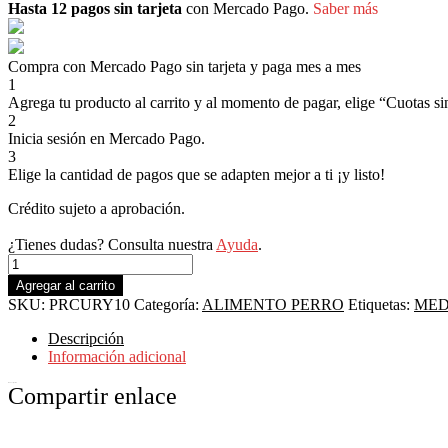
Hasta 12 pagos sin tarjeta
con Mercado Pago.
Saber más
Compra con Mercado Pago sin tarjeta y paga mes a mes
1
Agrega tu producto al carrito y al momento de pagar, elige “Cuotas sin
2
Inicia sesión en Mercado Pago.
3
Elige la cantidad de pagos que se adapten mejor a ti ¡y listo!
Crédito sujeto a aprobación.
¿Tienes dudas? Consulta nuestra
Ayuda
.
Agregar al carrito
SKU:
PRCURY10
Categoría:
ALIMENTO PERRO
Etiquetas:
MED
Descripción
Información adicional
Descripción
Compartir enlace