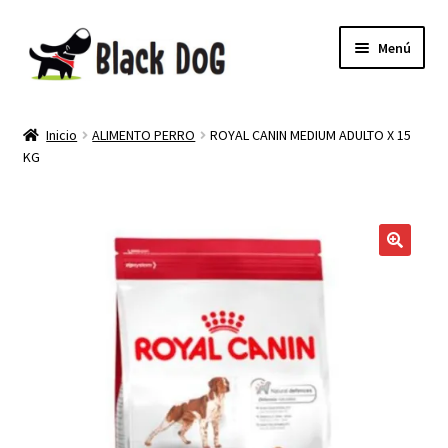
Menú
PELUQUERIA CANINA
Inicio
ALIMENTO PERRO
ROYAL CANIN MEDIUM ADULTO X 15
KG
TIENDA
MI CUENTA
NEWSLETTER
🔍