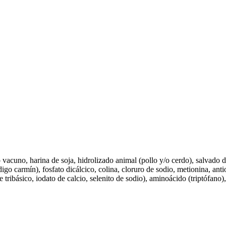
 vacuno, harina de soja, hidrolizado animal (pollo y/o cerdo), salvado 
ndigo carmín), fosfato dicálcico, colina, cloruro de sodio, metionina, a
tribásico, iodato de calcio, selenito de sodio), aminoácido (triptófano)