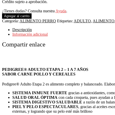
Crédito sujeto a aprobación.
¿Tienes dudas? Consulta nuestra
Ayuda
.
Agregar al carrito
Categoría:
ALIMENTO PERRO
Etiquetas:
ADULTO
,
ALIMENTO
Descripción
Información adicional
Descripción
Compartir enlace
PEDIGREE® ADULTO ETAPA 2 – 1 A 7 AÑOS
SABOR CARNE POLLO Y CEREALES
Pedigree® Adulto Etapa 2 es alimento completo y balanceado. Elaborado
SISTEMA INMUNE FUERTE
gracias a antioxidantes, como
SALUD ORAL ÓPTIMA
con cada croqueta, pues ayudan a la
SISTEMA DIGESTIVO SALUDABLE
a razón de un balanc
PIEL Y PELO ESPECTACULARES
, gracias al aceites e
externas, y logrando que su pelo esté más brilloso