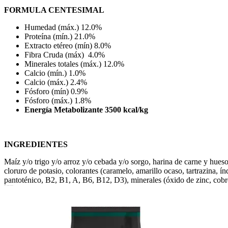
FORMULA CENTESIMAL
Humedad (máx.) 12.0%
Proteína (mín.) 21.0%
Extracto etéreo (mín) 8.0%
Fibra Cruda (máx) 4.0%
Minerales totales (máx.) 12.0%
Calcio (mín.) 1.0%
Calcio (máx.) 2.4%
Fósforo (mín) 0.9%
Fósforo (máx.) 1.8%
Energía Metabolizante 3500 kcal/kg
INGREDIENTES
Maíz y/o trigo y/o arroz y/o cebada y/o sorgo, harina de carne y hueso
cloruro de potasio, colorantes (caramelo, amarillo ocaso, tartrazina, í
pantoténico, B2, B1, A, B6, B12, D3), minerales (óxido de zinc, cobre 
Productos relacionados