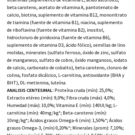
beta caroteno, acetato de vitamina A, pantotenato de
calcio, biotina, suplemento de vitamina B12, mononitrato
de tiamina (fuente de vitamina B1), niacina, suplemento
de riboflavina (fuente de vitamina B2), inositol,
hidrocloruro de piridoxina (fuente de vitamina B6),
suplemento de vitamina D3, ácido fólico), semillas de lino
molidas, minerales (sulfato ferroso, óxido de zinc, sulfato
de manganeso, sulfato de cobre, óxido manganoso, iodato
de calcio, carbonato de cobalto), beta caroteno, cloruro de
colina, fosfato dicálcico, L-carnitina, antioxidante (BHA y
BHT), DL-metionina, luteína.
ANALISIS CENTESIMAL:
Proteína cruda (mín): 25,0%;
Extracto etéreo (mín): 9,0%; Fibra cruda (máx): 4,0%;
Humedad (máx): 10,0%; Vitamina E (mín): 140UI/kg; L-
carnitina (mín): 40mg/kg*; Beta-caroteno (mín):
10mg/kg*; Ácidos grasos Omega-6 (mín): 1,50%*; Ácidos
grasos Omega-3, (mín) 0,20%*; Minerales (prom): 7,10%;