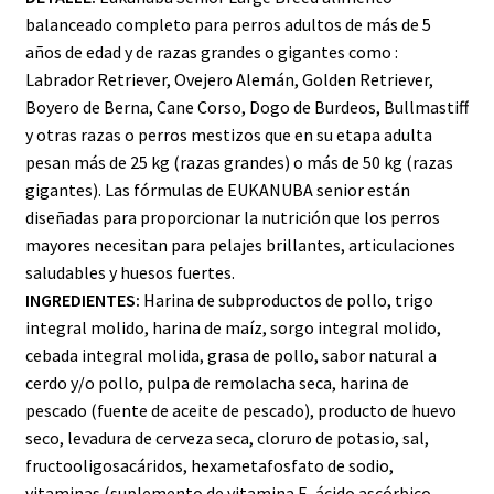
balanceado completo para perros adultos de más de 5
años de edad y de razas grandes o gigantes como :
Labrador Retriever, Ovejero Alemán, Golden Retriever,
Boyero de Berna, Cane Corso, Dogo de Burdeos, Bullmastiff
y otras razas o perros mestizos que en su etapa adulta
pesan más de 25 kg (razas grandes) o más de 50 kg (razas
gigantes). Las fórmulas de EUKANUBA senior están
diseñadas para proporcionar la nutrición que los perros
mayores necesitan para pelajes brillantes, articulaciones
saludables y huesos fuertes.
INGREDIENTES:
Harina de subproductos de pollo, trigo
integral molido, harina de maíz, sorgo integral molido,
cebada integral molida, grasa de pollo, sabor natural a
cerdo y/o pollo, pulpa de remolacha seca, harina de
pescado (fuente de aceite de pescado), producto de huevo
seco, levadura de cerveza seca, cloruro de potasio, sal,
fructooligosacáridos, hexametafosfato de sodio,
vitaminas (suplemento de vitamina E, ácido ascórbico,