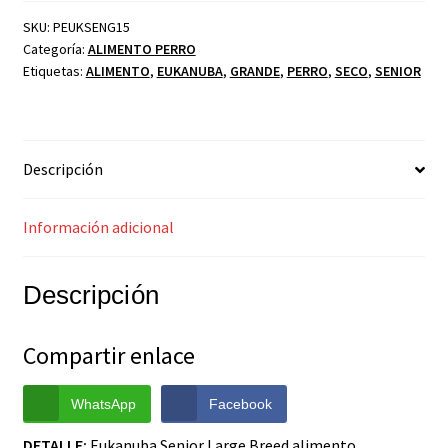
SKU:
PEUKSENG15
Categoría:
ALIMENTO PERRO
Etiquetas:
ALIMENTO
,
EUKANUBA
,
GRANDE
,
PERRO
,
SECO
,
SENIOR
Descripción
Información adicional
Descripción
Compartir enlace
WhatsApp
Facebook
DETALLE:
Eukanuba Senior Large Breed alimento